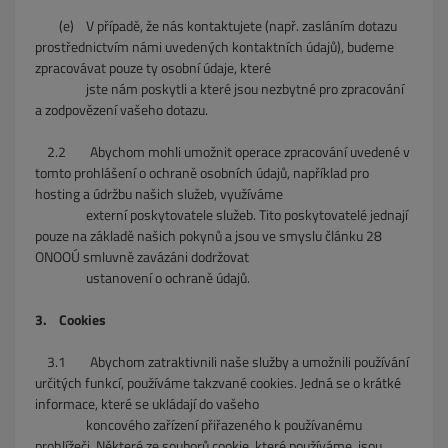
(e) V případě, že nás kontaktujete (např. zasláním dotazu
prostřednictvím námi uvedených kontaktních údajů), budeme
zpracovávat pouze ty osobní údaje, které
jste nám poskytli a které jsou nezbytné pro zpracování
a zodpovězení vašeho dotazu.
2.2 Abychom mohli umožnit operace zpracování uvedené v
tomto prohlášení o ochraně osobních údajů, například pro
hosting a údržbu našich služeb, využíváme
externí poskytovatele služeb. Tito poskytovatelé jednají
pouze na základě našich pokynů a jsou ve smyslu článku 28
ONOOÚ smluvně zavázáni dodržovat
ustanovení o ochraně údajů.
3. Cookies
3.1 Abychom zatraktivnili naše služby a umožnili používání
určitých funkcí, používáme takzvané cookies. Jedná se o krátké
informace, které se ukládají do vašeho
koncového zařízení přiřazeného k používanému
prohlížeči. Některé ze souborů cookie, které používáme, jsou