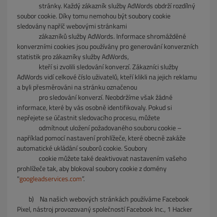
stránky. Každý zákazník služby AdWords obdrží rozdílný
soubor cookie. Díky tomu nemohou být soubory cookie
sledovány napříč webovými stránkami
zákazníků
služby AdWords. Informace shromážděné
konverzními cookies jsou používány pro generování konverzních
statistik pro zákazníky služby AdWords,
kteří si zvolili
sledování konverzí. Zákazníci služby
AdWords vidí celkové číslo uživatelů, kteří klikli na jejich reklamu
a byli přesměrováni na stránku označenou
pro
sledování konverzí. Neobdržíme však žádné
informace, které by vás osobně identifikovaly. Pokud si
nepřejete se účastnit sledovacího procesu, můžete
odmítnout uložení požadovaného souboru cookie –
například pomocí nastavení prohlížeče, které obecně zakáže
automatické ukládání souborů cookie. Soubory
cookie můžete také deaktivovat nastavením vašeho
prohlížeče tak, aby blokoval soubory cookie z domény
"
googleadservices.com
”.
b)
Na našich webových stránkách používáme Facebook
Pixel, nástroj provozovaný společností Facebook Inc., 1 Hacker