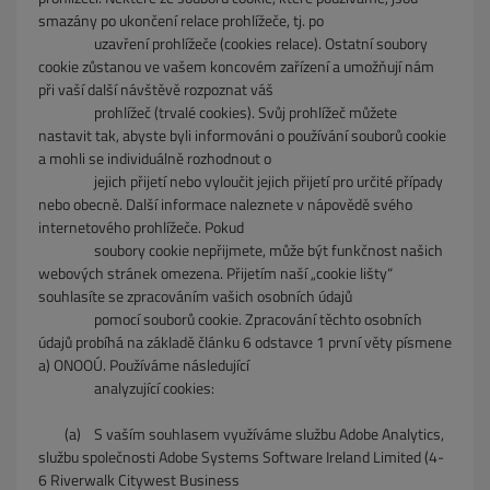
smazány po ukončení relace prohlížeče, tj. po
uzavření prohlížeče (cookies relace). Ostatní soubory
cookie zůstanou ve vašem koncovém zařízení a umožňují nám
při vaší další návštěvě rozpoznat váš
prohlížeč (trvalé cookies). Svůj prohlížeč můžete
nastavit tak, abyste byli informováni o používání souborů cookie
a mohli se individuálně rozhodnout o
jejich přijetí nebo vyloučit jejich přijetí pro určité případy
nebo obecně. Další informace naleznete v nápovědě svého
internetového prohlížeče. Pokud
soubory cookie nepřijmete, může být funkčnost našich
webových stránek omezena. Přijetím naší „cookie lišty“
souhlasíte se zpracováním vašich osobních údajů
pomocí souborů cookie. Zpracování těchto osobních
údajů probíhá na základě článku 6 odstavce 1 první věty písmene
a) ONOOÚ. Používáme následující
analyzující cookies:
(a)
S vaším souhlasem využíváme službu Adobe Analytics,
službu společnosti Adobe Systems Software Ireland Limited (4-
6 Riverwalk Citywest Business