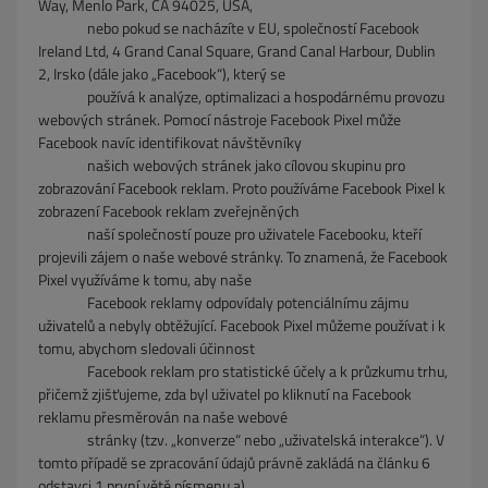
Way, Menlo Park, CA 94025, USA,
nebo pokud se nacházíte v EU, společností Facebook
Ireland Ltd, 4 Grand Canal Square, Grand Canal Harbour, Dublin
2, Irsko (dále jako „Facebook“), který se
používá k analýze, optimalizaci a hospodárnému provozu
webových stránek. Pomocí nástroje Facebook Pixel může
Facebook navíc identifikovat návštěvníky
našich webových stránek jako cílovou skupinu pro
zobrazování Facebook reklam. Proto používáme Facebook Pixel k
zobrazení Facebook reklam zveřejněných
naší společností pouze pro uživatele Facebooku, kteří
projevili zájem o naše webové stránky. To znamená, že Facebook
Pixel využíváme k tomu, aby naše
Facebook reklamy odpovídaly potenciálnímu zájmu
uživatelů a nebyly obtěžující. Facebook Pixel můžeme používat i k
tomu, abychom sledovali účinnost
Facebook reklam pro statistické účely a k průzkumu trhu,
přičemž zjišťujeme, zda byl uživatel po kliknutí na Facebook
reklamu přesměrován na naše webové
stránky (tzv. „konverze“ nebo „uživatelská interakce“). V
tomto případě se zpracování údajů právně zakládá na článku 6
odstavci 1 první větě písmenu a)