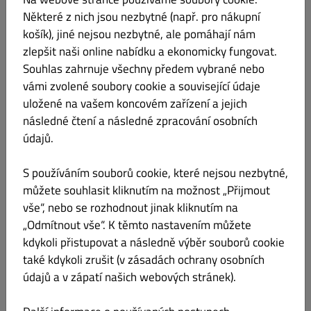
odst. 2 ONOOÚ),
Některé z nich jsou nezbytné (např. pro nákupní
košík), jiné nejsou nezbytné, ale pomáhají nám
(g) právo kdykoli odvolat udělený souhlas a zastavit tak
zpracování údajů na základě vašeho souhlasu. Odvolání nemá
zlepšit naši online nabídku a ekonomicky fungovat.
vliv na zákonnost zpracování
Souhlas zahrnuje všechny předem vybrané nebo
založeného
na souhlasu uděleném před odvoláním
vámi zvolené soubory cookie a související údaje
(právo na odvolání, článek 7 ONOOÚ), jakož i
uložené na vašem koncovém zařízení a jejich
následné čtení a následné zpracování osobních
(h) právo vznést námitku proti určitým operacím
zpracování údajů (článek 21 ONOOÚ).
údajů.
5.2
Máte také právo podat stížnost u dozorového úřadu,
S používáním souborů cookie, které nejsou nezbytné,
pokud se domníváte, že zpracování údajů porušuje ONOOÚ (právo
můžete souhlasit kliknutím na možnost „Přijmout
podat stížnost u dozorového
vše“, nebo se rozhodnout jinak kliknutím na
úřadu, článek 77
ONOOÚ).
„Odmítnout vše“. K těmto nastavením můžete
Version: July 2022
kdykoli přistupovat a následně výběr souborů cookie
Dish Order_B2C_Privacy_V5_July 2022_cz
také kdykoli zrušit (v zásadách ochrany osobních
údajů a v zápatí našich webových stránek).