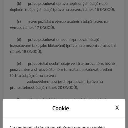
(b) právo požadovat opravu nepřesných údajů nebo
doplnění neúplných údajů (právo na opravu, článek 16 ONOOÚ),
(c) právo požádat o výmaz osobních údajů (právo na
výmaz, článek 17 ONOOÚ),
(d) právo požadovat omezení zpracování údajů
(označované také jako blokování) (právo na omezení zpracování,
článek 18 ONOOÚ),
(e) právo získat osobní údaje ve strukturovaném, běžně
používaném a strojově čitelném formátu a požadovat předání
těchto údajů jinému správci
zodpovědnému za
jejich zpracování. (právo na
přenositelnost údajů, článek 20 ONOOÚ),
(f) právo obdržet informace o zásadních aspektech
společné odpovědnosti, z nichž budou patrné role a odpovědnosti
X
Cookie
jednotlivých správců v
souvislosti se
zpracováním osobních údajů, jakož i
mechanismy a postupy pro výkon práv subjektů údajů (článek 26
Na webové stránce používáme soubory cookie.