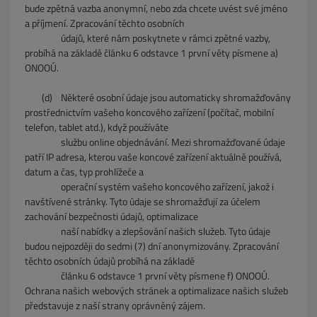
bude zpětná vazba anonymní, nebo zda chcete uvést své jméno
a příjmení. Zpracování těchto osobních
údajů, které nám poskytnete v rámci zpětné vazby,
probíhá na základě článku 6 odstavce 1 první věty písmene a)
ONOOÚ.
(d) Některé osobní údaje jsou automaticky shromažďovány
prostřednictvím vašeho koncového zařízení (počítač, mobilní
telefon, tablet atd.), když používáte
službu online objednávání. Mezi shromažďované údaje
patří IP adresa, kterou vaše koncové zařízení aktuálně používá,
datum a čas, typ prohlížeče a
operační systém vašeho koncového zařízení, jakož i
navštívené stránky. Tyto údaje se shromažďují za účelem
zachování bezpečnosti údajů, optimalizace
naší nabídky a zlepšování našich služeb. Tyto údaje
budou nejpozději do sedmi (7) dní anonymizovány. Zpracování
těchto osobních údajů probíhá na základě
článku 6 odstavce 1 první věty písmene f) ONOOÚ.
Ochrana našich webových stránek a optimalizace našich služeb
představuje z naší strany oprávněný zájem.