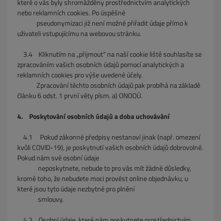
které o vás byly shromážděny prostřednictvím analytických
nebo reklamních cookies. Po úspěšné
pseudonymizaci již není možné přiřadit údaje přímo k
uživateli vstupujícímu na webovou stránku.
3.4
Kliknutím na „přijmout“ na naší cookie liště souhlasíte se
zpracováním vašich osobních údajů pomocí analytických a
reklamních cookies pro výše uvedené účely.
Zpracování těchto osobních údajů pak probíhá na základě
článku 6 odst. 1 první věty písm. a) ONOOÚ.
4. Poskytování osobních údajů a doba uchovávání
4.1 Pokud zákonné předpisy nestanoví jinak (např. omezení
kvůli COVID-19), je poskytnutí vašich osobních údajů dobrovolné.
Pokud nám své osobní údaje
neposkytnete, nebude to pro vás mít žádné důsledky,
kromě toho, že nebudete moci provést online objednávku, u
které jsou tyto údaje nezbytné pro plnění
smlouvy.
4.2 Osobní údaje, které nám poskytnete prostřednictvím