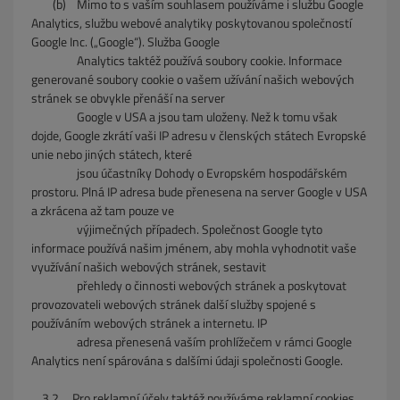
(b) Mimo to s vaším souhlasem používáme i službu Google
Analytics, službu webové analytiky poskytovanou společností
Google Inc. („Google“). Služba Google
Analytics taktéž používá soubory cookie. Informace
generované soubory cookie o vašem užívání našich webových
stránek se obvykle přenáší na server
Google v USA a jsou tam uloženy. Než k tomu však
dojde, Google zkrátí vaši IP adresu v členských státech Evropské
unie nebo jiných státech, které
jsou účastníky Dohody o Evropském hospodářském
prostoru. Plná IP adresa bude přenesena na server Google v USA
a zkrácena až tam pouze ve
výjimečných případech. Společnost Google tyto
informace používá našim jménem, aby mohla vyhodnotit vaše
využívání našich webových stránek, sestavit
přehledy o činnosti webových stránek a poskytovat
provozovateli webových stránek další služby spojené s
používáním webových stránek a internetu. IP
adresa přenesená vaším prohlížečem v rámci Google
Analytics není spárována s dalšími údaji společnosti Google.
3.2. Pro reklamní účely taktéž používáme reklamní cookies