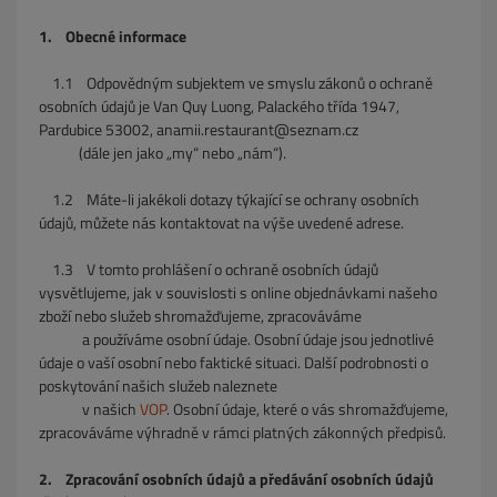
1. Obecné informace
1.1
Odpovědným subjektem ve smyslu zákonů o ochraně
osobních údajů je Van Quy Luong, Palackého třída 1947,
Pardubice 53002, anamii.restaurant@seznam.cz
(dále jen jako „my“ nebo „nám“).
1.2
Máte-li jakékoli dotazy týkající se ochrany osobních
údajů, můžete nás kontaktovat na výše uvedené adrese.
1.3
V tomto prohlášení o ochraně osobních údajů
vysvětlujeme, jak v souvislosti s online objednávkami našeho
zboží nebo služeb shromažďujeme, zpracováváme
a používáme osobní údaje. Osobní údaje jsou jednotlivé
údaje o vaší osobní nebo faktické situaci. Další podrobnosti o
poskytování našich služeb naleznete
v našich
VOP
. Osobní údaje, které o vás shromažďujeme,
zpracováváme výhradně v rámci platných zákonných předpisů.
2. Zpracování osobních údajů a předávání osobních údajů