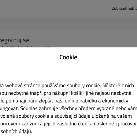
Zobrazit nabí
registruj se
dnější už to být nemůže.
Cookie
no
Příjmení
Na webové stránce používáme soubory cookie. Některé z nich
ilová adresa
jsou nezbytné (např. pro nákupní košík), jiné nejsou nezbytné,
ale pomáhají nám zlepšit naši online nabídku a ekonomicky
fungovat. Souhlas zahrnuje všechny předem vybrané nebo vám
zvolené soubory cookie a související údaje uložené na vašem
lo
Potvrzení hesla
koncovém zařízení a jejich následné čtení a následné zpracován
osobních údajů.