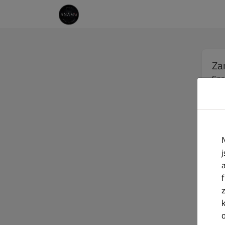
Za
Sna
Jmé
E-ma
Hes