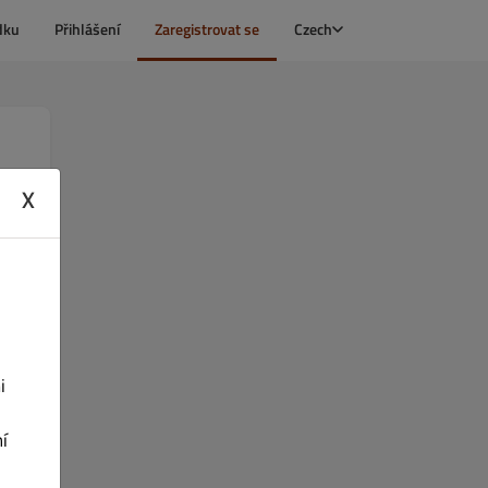
dku
Přihlášení
Zaregistrovat se
Czech
X
i
í