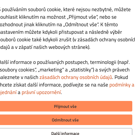
fon
S používáním souborů cookie, které nejsou nezbytné, můžete
souhlasit kliknutím na možnost „Přijmout vše“, nebo se
ádné
rozhodnout jinak kliknutím na „Odmítnout vše“. K těmto
nastavením můžete kdykoli přistupovat a následně výběr
Informujte mě o aktuálních nabídkách e-mailem.
souborů cookie také kdykoli zrušit (v zásadách ochrany osobníc
Kliknutím na tlačítko „Registrovat“ dáváte najevo, že souhlasíte s
podmínkam
údajů a v zápatí našich webových stránek).
zásadami ochrany osobních
údajů tohoto webu.
Další informace o používaných postupech, terminologii (např.
Zaregistrovat se
„soubory cookies“, „marketing“ a „statistiky“) a svých právech
naleznete v našich
zásadách ochrany osobních údajů
. Pokud
Přihlášení
chcete získat další informace, podívejte se na naše
podmínky a
ujednání
a
právní upozornění
.
Přijmout vše
Odmítnout vše
Další informace