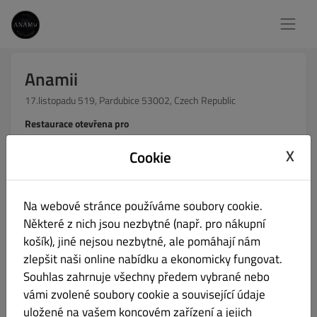
Anamii
17.listopadu 519, Pardubice 53002, Czech Republic
Restaurace otevřena pro
Místní objednávky:
10:00 - 21:00
X
Cookie
Online objednávky (Vyzvednutí):
11:00 - 20:00
Na webové stránce používáme soubory cookie.
Objednej si jídlo hned teď!
Některé z nich jsou nezbytné (např. pro nákupní
A nechej si ho přivézt v rámci dostupných časových
košík), jiné nejsou nezbytné, ale pomáhají nám
úseků pro donášku.
zlepšit naši online nabídku a ekonomicky fungovat.
Souhlas zahrnuje všechny předem vybrané nebo
Zvol čas vyzvednutí
vámi zvolené soubory cookie a související údaje
uložené na vašem koncovém zařízení a jejich