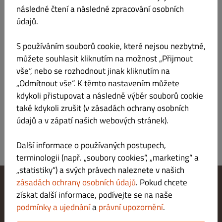
následné čtení a následné zpracování osobních
Nabídka
Pracovní doba
Info
Alergeny
údajů.
S používáním souborů cookie, které nejsou nezbytné,
Více informací o místní restauraci Anamii
můžete souhlasit kliknutím na možnost „Přijmout
vše“, nebo se rozhodnout jinak kliknutím na
Vyzvednutí
začíná 11:00
„Odmítnout vše“. K těmto nastavením můžete
kdykoli přistupovat a následně výběr souborů cookie
Platby
také kdykoli zrušit (v zásadách ochrany osobních
Platba v hotovosti, Platba kartou v restauraci.
údajů a v zápatí našich webových stránek).
Další informace o používaných postupech,
terminologii (např. „soubory cookies“, „marketing“ a
„statistiky“) a svých právech naleznete v našich
zásadách ochrany osobních údajů
. Pokud chcete
získat další informace, podívejte se na naše
Změnit nastavení souborů cookie
Kontaktuj nás
podmínky a ujednání
a
právní upozornění
.
Zásady ochrany osobních údajů