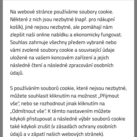
Smažené sushi futo - losos, krabí, avokádo,
Na webové stránce používáme soubory cookie.
omačka teriyaky, majonéza
Některé z nich jsou nezbytné (např. pro nákupní
Informace o produktu
košík), jiné nejsou nezbytné, ale pomáhají nám
zlepšit naši online nabídku a ekonomicky fungovat.
Souhlas zahrnuje všechny předem vybrané nebo
N35. Sake roll
Kč 339.00
Lepek Sója Ryby Korýši
vámi zvolené soubory cookie a související údaje
uložené na vašem koncovém zařízení a jejich
Losos tempura, smažené krevety, sýr, avokádo,
následné čtení a následné zpracování osobních
okurka, kaviár z létajících ryb, majonéza
údajů.
Informace o produktu
S používáním souborů cookie, které nejsou nezbytné,
můžete souhlasit kliknutím na možnost „Přijmout
N36. Grill nigiri
Kč 339.00
vše“, nebo se rozhodnout jinak kliknutím na
Sója Ryby
„Odmítnout vše“. K těmto nastavením můžete
Grilovaný losos, kaviár z létajících ryb, majonéza
kdykoli přistupovat a následně výběr souborů cookie
Informace o produktu
také kdykoli zrušit (v zásadách ochrany osobních
údajů a v zápatí našich webových stránek).