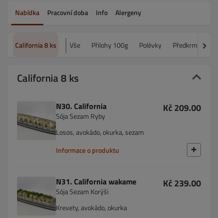
Nabídka
Pracovní doba
Info
Alergeny
California 8 ks
Vše
Přilohy 100g
Polévky
Předkrmy
S
California 8 ks
N30. California
Kč 209.00
Sója Sezam Ryby
Losos, avokádo, okurka, sezam
Informace o produktu
N31. California wakame
Kč 239.00
Sója Sezam Korýši
Krevety, avokádo, okurka