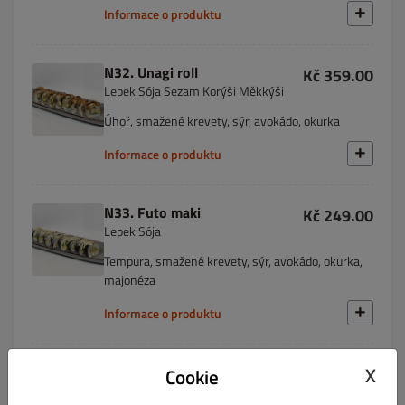
Informace o produktu
N32. Unagi roll
Kč 359.00
Lepek Sója Sezam Korýši Měkkýši
Úhoř, smažené krevety, sýr, avokádo, okurka
Informace o produktu
N33. Futo maki
Kč 249.00
Lepek Sója
Tempura, smažené krevety, sýr, avokádo, okurka,
majonéza
Informace o produktu
X
N34. Fried futo
Cookie
Kč 249.00
Lepek Vejce Sója Ryby Korýši